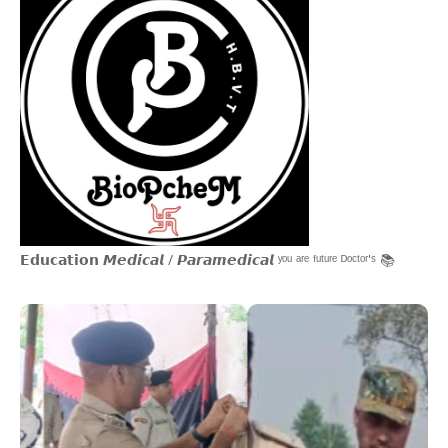
𝗘𝗱𝘂𝗰𝗮𝘁𝗶𝗼𝗻 𝙈𝙚𝙙𝙞𝙘𝙖𝙡 / 𝙋𝙖𝙧𝙖𝙢𝙚𝙙𝙞𝙘𝙖𝙡 ʸᵒᵘ ᵃʳᵉ ᶠᵘᵗᵘʳᵉ ᴰᵒᶜᵗᵒʳ'ˢ 📚