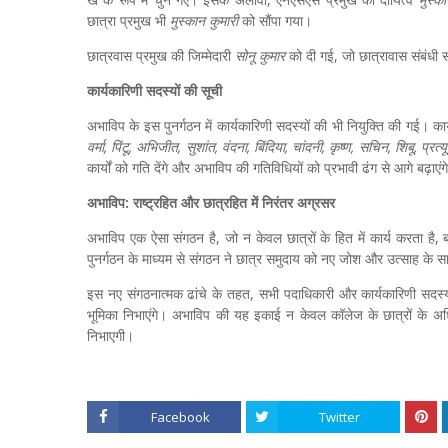
छात्रा प्रमुख भी
मुस्कान कुमारी
को सौंपा गया।
छात्रवास प्रमुख की जिम्मेदारी
सोनू कुमार
को दी गई, जो छात्रावास संबंधी स
कार्यकारिणी सदस्यों की सूची
अभाविप के इस पुनर्गठन में कार्यकारिणी सदस्यों की भी नियुक्ति की गई। कार
वर्मा, पिंटू, अभिजीत, सुशांत, वंदना, बिंदिया, चांदनी, कृष्ण, सचिन, शिबू, प्रत्
कार्यों को गति देंगे और अभाविप की गतिविधियों को प्रभावी ढंग से आगे बढ़ाएंग
अभाविप: राष्ट्रहित और छात्रहित में निरंतर अग्रसर
, पहाड़ी क्षेत्र से
खिजरसराय में महिला की हत्या, पुलिस ने छह घंटे में आरो
अभाविप एक ऐसा संगठन है, जो न केवल छात्रों के हित में कार्य करता है, ब
रामद
दबोचा
पुनर्गठन के माध्यम से संगठन ने छात्र समुदाय को नए जोश और उत्साह के स
इस नए संगठनात्मक ढांचे के तहत, सभी पदाधिकारी और कार्यकारिणी सदस्य मि
भूमिका निभाएंगे। अभाविप की यह इकाई न केवल कॉलेज के छात्रों के अधि
निभाएगी।
Facebook
Twitter