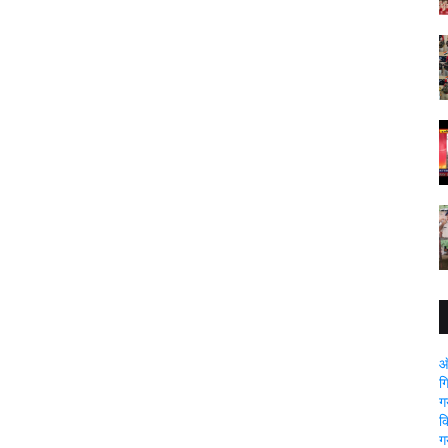
ऑ
ग
ग
क
ग