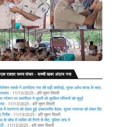
 में पीपिंग समारोह आयोजित, नवप्रोन्नत पुलिस अधिकारियों
गया: डुमरिया थान
को पहनाया गया बैज
एक रफ़्तार समय संचार - सच्ची खबर अंदाज नया
परेशन सतर्क में आरपीएफ गया की बड़ी कार्रवाई, युवक अवैध शराब के साथ
िरफ्तार
- 11/13/2025
- हरि भूषण तिवारी
या स्टेशन पर आरपीएफ ने युवती को सुरक्षित परिजनों को सुपुर्द
िया
- 11/13/2025
- हरि भूषण तिवारी
या में मतगणना को लेकर हुई उच्चस्तरीय बैठक, सुरक्षा व्यवस्था को लेकर दिए
 निर्देश
- 11/13/2025
- हरि भूषण तिवारी
या के कोंच में व्यक्ति की गिरने से मौत, पुलिस जांच में
ुटी
- 11/13/2025
- हरि भूषण तिवारी