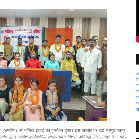
ऑ
ग
ग
ग
गए
ग
र
रिषद (अभाविप) की कॉलेज इकाई का पुनर्गठन हुआ। इस अवसर पर कई प्रमुख छात्र-
मंतोष सुमन, प्रदेश कार्यकारिणी सदस्य पवन मिश्रा, अनिरुद्ध सेन, मानपुर नगर मंत्री