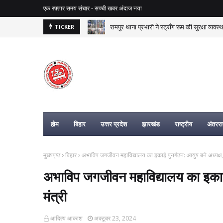
एक रफ़्तार समय संचार - सच्ची खबर अंदाज नया
रामपुर थाना प्रभारी ने स्ट्रॉंग रूम की सुरक्षा व्यवस
TICKER
िहार न्यूज, यूपी न्यूज, झारखंड न्यूज, राष्ट्
होम
बिहार
उत्तर प्रदेश
झारखंड
राष्ट्रीय
अंतरराष
मुख्यपृष्ठ
बिहार
अभाविप जगजीवन महाविद्यालय का इकाई पुनर्गठन: आयुष बने अध्यक्ष, 
अभाविप जगजीवन महाविद्यालय का इकाई प
मंत्री
आदित्य आकाश
अक्टूबर 23, 2024