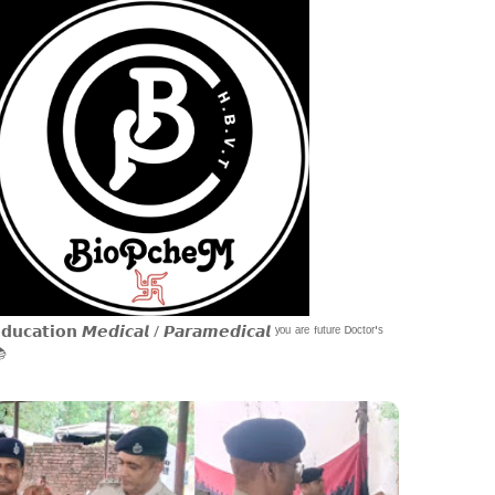
𝗱𝘂𝗰𝗮𝘁𝗶𝗼𝗻 𝙈𝙚𝙙𝙞𝙘𝙖𝙡 / 𝙋𝙖𝙧𝙖𝙢𝙚𝙙𝙞𝙘𝙖𝙡 ʸᵒᵘ ᵃʳᵉ ᶠᵘᵗᵘʳᵉ ᴰᵒᶜᵗᵒʳ'ˢ
