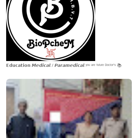
𝗘𝗱𝘂𝗰𝗮𝘁𝗶𝗼𝗻 𝙈𝙚𝙙𝙞𝙘𝙖𝙡 / 𝙋𝙖𝙧𝙖𝙢𝙚𝙙𝙞𝙘𝙖𝙡 ʸᵒᵘ ᵃʳᵉ ᶠᵘᵗᵘʳᵉ ᴰᵒᶜᵗᵒʳ'ˢ 📚