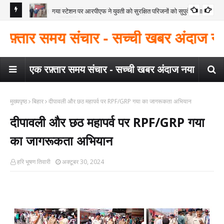
गया स्टेशन पर आरपीएफ ने युवती को सुरक्षित परिजनों को सुपुर्द किया
गया
े साथ
गया 
ार समय संचार - सच्ची खबर अंदाज नया - करंट न
निर्द
एक रफ़्तार समय संचार - सच्ची खबर अंदाज नया
मुख्यपृष्ठ
बिहार
दीपावली और छठ महापर्व पर RPF/GRP गया का जागरूकता अभियान
दीपावली और छठ महापर्व पर RPF/GRP गया
का जागरूकता अभियान
हरि भूषण तिवारी
अक्टूबर 30, 2024