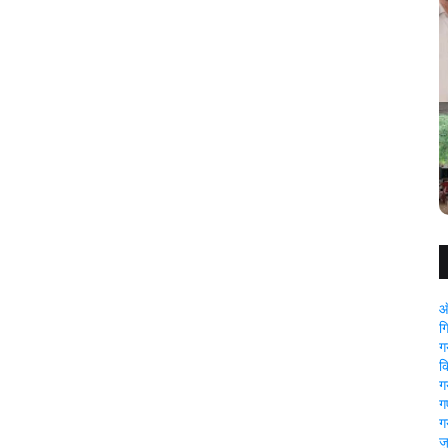
रोपी को
ग
गया: अवैध बालू लदे तीन ट्रैक्टर जप्त, पुलिस की सख्त कार्रवाई
ऑ
ग
ग
क
ग
गए
ग
ज