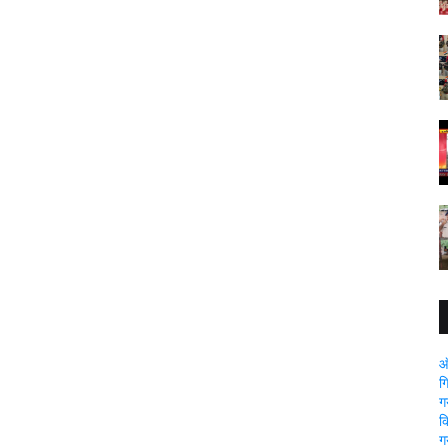
ऑ
ग
ग
क
ग