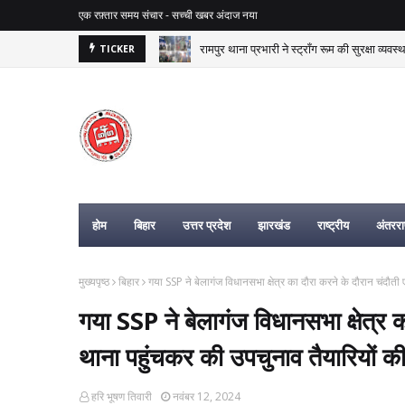
एक रफ़्तार समय संचार - सच्ची खबर अंदाज नया
रामपुर थाना प्रभारी ने स्ट्रॉंग रूम की सुरक्षा व्यवस
TICKER
बिहार न्यूज, यूपी न्यूज, झारखंड न्यूज, राष्ट
होम
बिहार
उत्तर प्रदेश
झारखंड
राष्ट्रीय
अंतरराष
मुख्यपृष्ठ
बिहार
गया SSP ने बेलागंज विधानसभा क्षेत्र का दौरा करने के दौरान चंदौती 
गया SSP ने बेलागंज विधानसभा क्षेत्र क
थाना पहुंचकर की उपचुनाव तैयारियों की 
हरि भूषण तिवारी
नवंबर 12, 2024