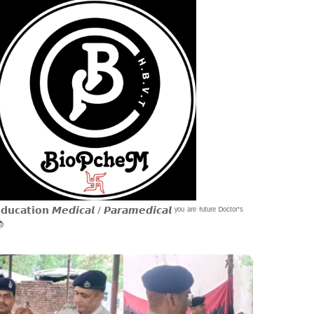
𝗱𝘂𝗰𝗮𝘁𝗶𝗼𝗻 𝙈𝙚𝙙𝙞𝙘𝙖𝙡 / 𝙋𝙖𝙧𝙖𝙢𝙚𝙙𝙞𝙘𝙖𝙡 ʸᵒᵘ ᵃʳᵉ ᶠᵘᵗᵘʳᵉ ᴰᵒᶜᵗᵒʳ'ˢ
