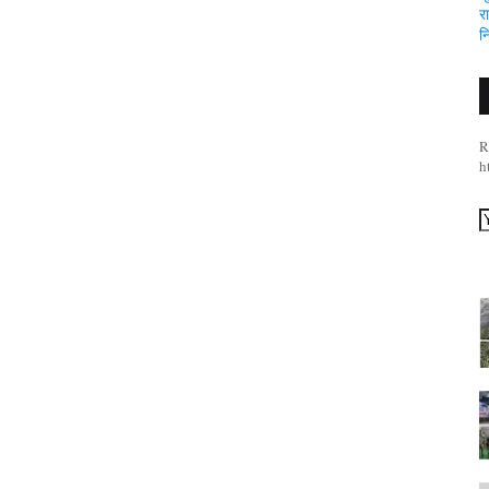
र
न
R
h