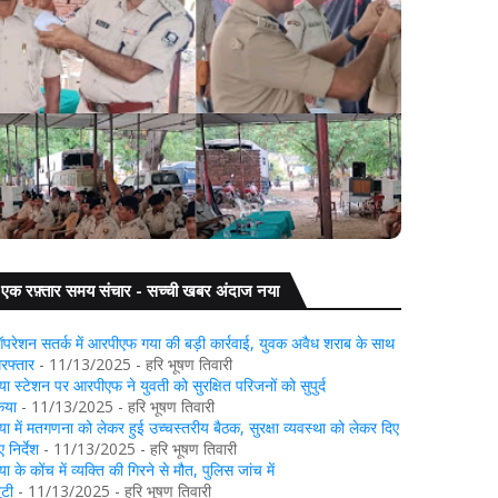
या में पीपिंग समारोह आयोजित, नवप्रोन्नत पुलिस अधिकारियों
गया: डुमरिया थ
को पहनाया गया बैज
एक रफ़्तार समय संचार - सच्ची खबर अंदाज नया
परेशन सतर्क में आरपीएफ गया की बड़ी कार्रवाई, युवक अवैध शराब के साथ
िरफ्तार
- 11/13/2025
- हरि भूषण तिवारी
या स्टेशन पर आरपीएफ ने युवती को सुरक्षित परिजनों को सुपुर्द
िया
- 11/13/2025
- हरि भूषण तिवारी
या में मतगणना को लेकर हुई उच्चस्तरीय बैठक, सुरक्षा व्यवस्था को लेकर दिए
 निर्देश
- 11/13/2025
- हरि भूषण तिवारी
या के कोंच में व्यक्ति की गिरने से मौत, पुलिस जांच में
ुटी
- 11/13/2025
- हरि भूषण तिवारी