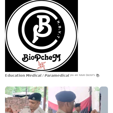
𝗘𝗱𝘂𝗰𝗮𝘁𝗶𝗼𝗻 𝙈𝙚𝙙𝙞𝙘𝙖𝙡 / 𝙋𝙖𝙧𝙖𝙢𝙚𝙙𝙞𝙘𝙖𝙡 ʸᵒᵘ ᵃʳᵉ ᶠᵘᵗᵘʳᵉ ᴰᵒᶜᵗᵒʳ'ˢ 📚