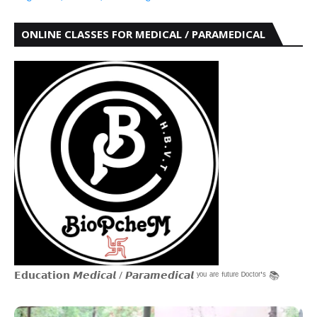
ONLINE CLASSES FOR MEDICAL / PARAMEDICAL
𝗘𝗱𝘂𝗰𝗮𝘁𝗶𝗼𝗻 𝙈𝙚𝙙𝙞𝙘𝙖𝙡 / 𝙋𝙖𝙧𝙖𝙢𝙚𝙙𝙞𝙘𝙖𝙡 ʸᵒᵘ ᵃʳᵉ ᶠᵘᵗᵘʳᵉ ᴰᵒᶜᵗᵒʳ'ˢ 📚