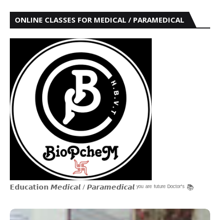
ONLINE CLASSES FOR MEDICAL / PARAMEDICAL
𝗘𝗱𝘂𝗰𝗮𝘁𝗶𝗼𝗻 𝙈𝙚𝙙𝙞𝙘𝙖𝙡 / 𝙋𝙖𝙧𝙖𝙢𝙚𝙙𝙞𝙘𝙖𝙡 ʸᵒᵘ ᵃʳᵉ ᶠᵘᵗᵘʳᵉ ᴰᵒᶜᵗᵒʳ'ˢ 📚