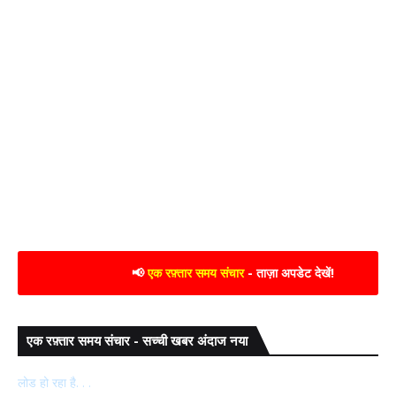
📢
एक रफ़्तार समय संचार
- ताज़ा अपडेट देखें!
एक रफ़्तार समय संचार - सच्ची खबर अंदाज नया
लोड हो रहा है. . .