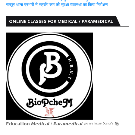
रामपुर थाना प्रभारी ने स्ट्रॉंग रूम की सुरक्षा व्यवस्था का किया निरीक्षण
ONLINE CLASSES FOR MEDICAL / PARAMEDICAL
𝗘𝗱𝘂𝗰𝗮𝘁𝗶𝗼𝗻 𝙈𝙚𝙙𝙞𝙘𝙖𝙡 / 𝙋𝙖𝙧𝙖𝙢𝙚𝙙𝙞𝙘𝙖𝙡 ʸᵒᵘ ᵃʳᵉ ᶠᵘᵗᵘʳᵉ ᴰᵒᶜᵗᵒʳ'ˢ 📚