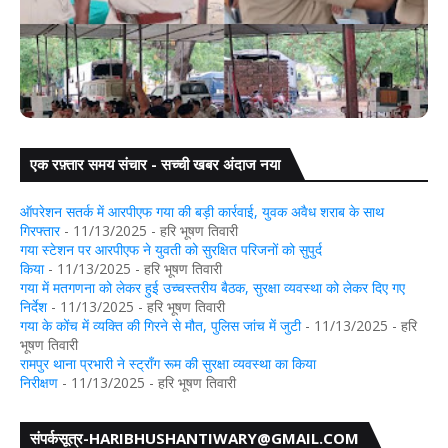
एक रफ़्तार समय संचार - सच्ची खबर अंदाज नया
न्नत पुलिस अधिकारियों को
ज
गया: डुमरिया थाना क्षेत्र के सिंघपुर में युवक 
ऑपरेशन सतर्क में आरपीएफ गया की बड़ी कार्रवाई, युवक अवैध शराब के साथ
गिरफ्तार
- 11/13/2025
- हरि भूषण तिवारी
गया स्टेशन पर आरपीएफ ने युवती को सुरक्षित परिजनों को सुपुर्द
किया
- 11/13/2025
- हरि भूषण तिवारी
गया में मतगणना को लेकर हुई उच्चस्तरीय बैठक, सुरक्षा व्यवस्था को लेकर दिए गए
निर्देश
- 11/13/2025
- हरि भूषण तिवारी
गया के कोंच में व्यक्ति की गिरने से मौत, पुलिस जांच में जुटी
- 11/13/2025
- हरि
भूषण तिवारी
रामपुर थाना प्रभारी ने स्ट्रॉंग रूम की सुरक्षा व्यवस्था का किया
निरीक्षण
- 11/13/2025
- हरि भूषण तिवारी
संपर्कसूत्र-HARIBHUSHANTIWARY@GMAIL.COM