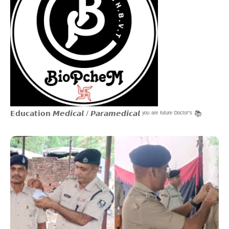
𝗘𝗱𝘂𝗰𝗮𝘁𝗶𝗼𝗻 𝙈𝙚𝙙𝙞𝙘𝙖𝙡 / 𝙋𝙖𝙧𝙖𝙢𝙚𝙙𝙞𝙘𝙖𝙡 ʸᵒᵘ ᵃʳᵉ ᶠᵘᵗᵘʳᵉ ᴰᵒᶜᵗᵒʳ'ˢ 📚