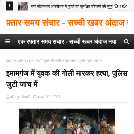
गया स्टेशन पर आरपीएफ ने युवती को सुरक्षित परिजनों को सुपुर्द किया
गया
े साथ
गया 
तार समय संचार - सच्ची खबर अंदाज नया - करंट न
निर्द
एक रफ़्तार समय संचार - सच्ची खबर अंदाज नया
मुख्यपृष्ठ
बिहार
इमामगंज में युवक की गोली मारकर हत्या, पुलिस जुटी जांच में
इमामगंज में युवक की गोली मारकर हत्या, पुलिस
जुटी जांच में
हरि भूषण तिवारी
फ़रवरी 13, 2025