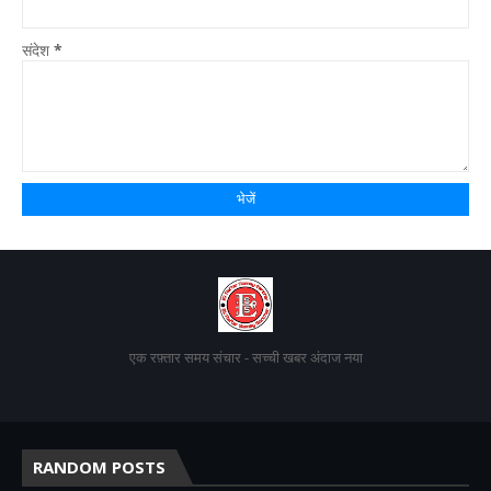
संदेश
*
एक रफ़्तार समय संचार - सच्ची खबर अंदाज नया
RANDOM POSTS