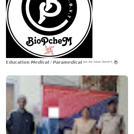
𝗘𝗱𝘂𝗰𝗮𝘁𝗶𝗼𝗻 𝙈𝙚𝙙𝙞𝙘𝙖𝙡 / 𝙋𝙖𝙧𝙖𝙢𝙚𝙙𝙞𝙘𝙖𝙡 ʸᵒᵘ ᵃʳᵉ ᶠᵘᵗᵘʳᵉ ᴰᵒᶜᵗᵒʳ'ˢ 📚