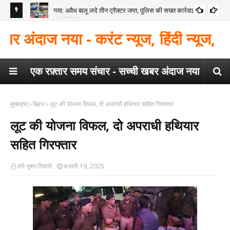
को दबोचा
गया: अवैध बालू लदे तीन ट्रैक्टर जप्त, पुलिस की सख्त कार्रवाई
गया
गया 
ज नया - करंट न्यूज, हिंदी न्यूज, बिहार न्यूज
एक रफ़्तार समय संचार - सच्ची खबर अंदाज नया
मुख्यपृष्ठ
बिहार
लूट की योजना विफल, दो अपराधी हथियार सहित गिरफ्तार
लूट की योजना विफल, दो अपराधी हथियार
सहित गिरफ्तार
हरि भूषण तिवारी
फ़रवरी 19, 2025