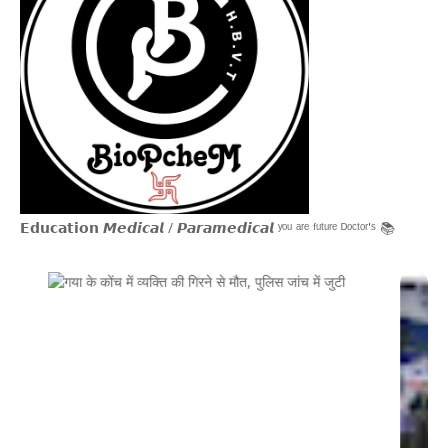
𝗘𝗱𝘂𝗰𝗮𝘁𝗶𝗼𝗻 𝙈𝙚𝙙𝙞𝙘𝙖𝙡 / 𝙋𝙖𝙧𝙖𝙢𝙚𝙙𝙞𝙘𝙖𝙡 ʸᵒᵘ ᵃʳᵉ ᶠᵘᵗᵘʳᵉ ᴰᵒᶜᵗᵒʳ'ˢ 📚