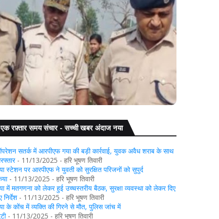
 महिला की हत्या, पुलिस ने छह घंटे में आरोपी को
दबोचा
गया: अवैध बालू लदे तीन ट्रै
एक रफ़्तार समय संचार - सच्ची खबर अंदाज नया
परेशन सतर्क में आरपीएफ गया की बड़ी कार्रवाई, युवक अवैध शराब के साथ
िरफ्तार
- 11/13/2025
- हरि भूषण तिवारी
या स्टेशन पर आरपीएफ ने युवती को सुरक्षित परिजनों को सुपुर्द
िया
- 11/13/2025
- हरि भूषण तिवारी
या में मतगणना को लेकर हुई उच्चस्तरीय बैठक, सुरक्षा व्यवस्था को लेकर दिए
 निर्देश
- 11/13/2025
- हरि भूषण तिवारी
या के कोंच में व्यक्ति की गिरने से मौत, पुलिस जांच में
ुटी
- 11/13/2025
- हरि भूषण तिवारी