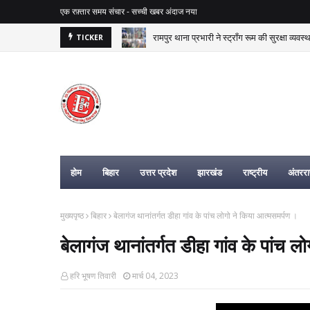
एक रफ़्तार समय संचार - सच्ची खबर अंदाज नया
रामपुर थाना प्रभारी ने स्ट्रॉंग रूम की सुरक्षा व्यवस
TICKER
मैगरा में पुलिस-एसटीएफ की संयुक्त कार्रवाई, पहाड़
, झारखंड न्यूज, राष्ट्रीय और अंतर्राष्ट्रीय 
होम
बिहार
उत्तर प्रदेश
झारखंड
राष्ट्रीय
अंतरराष
मुख्यपृष्ठ
बिहार
बेलागंज थानांतर्गत डीहा गांव के पांच लोगो ने किया आत्मसमर्पण ।
बेलागंज थानांतर्गत डीहा गांव के पांच 
हरि भूषण तिवारी
मार्च 04, 2023