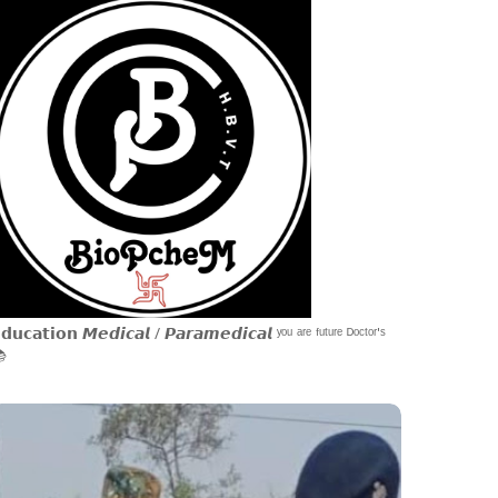
𝗱𝘂𝗰𝗮𝘁𝗶𝗼𝗻 𝙈𝙚𝙙𝙞𝙘𝙖𝙡 / 𝙋𝙖𝙧𝙖𝙢𝙚𝙙𝙞𝙘𝙖𝙡 ʸᵒᵘ ᵃʳᵉ ᶠᵘᵗᵘʳᵉ ᴰᵒᶜᵗᵒʳ'ˢ
