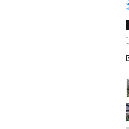
र
न
R
h