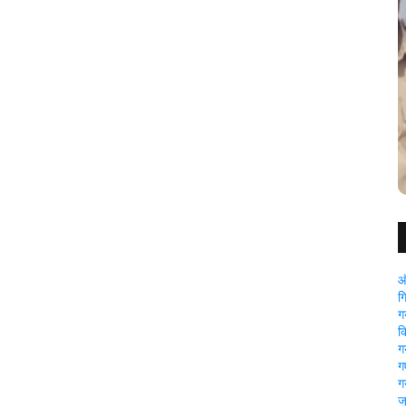
मैगरा में पुलिस-एसटीएफ की संयुक्त कार्रवाई, पहाड़ी क्षेत्र से
खिजरसराय में
देशी कट्टा और कारतूस बरामद
ऑ
ग
ग
क
ग
गए
ग
ज