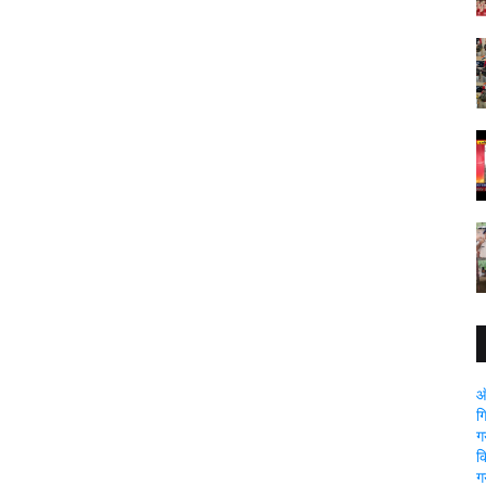
ऑ
ग
ग
क
ग