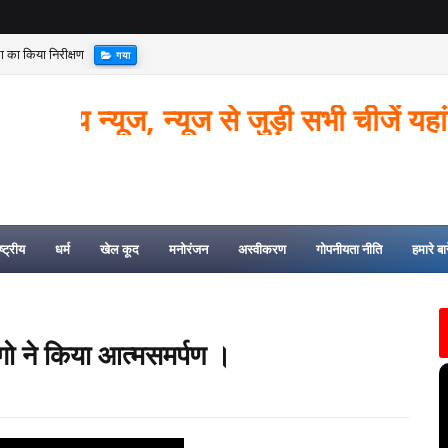
्था का किया निरीक्षण
गया
ी क्षेत्र से देशी कट्टा और कारतूस बरामद
गया
न्यूज, न्यूज से जुड़ी सभी चीजें यहां उपलब्ध
्ट्रीय
धर्म
खेल कूद
मनोरंजन
अस्वीकरण
गोपनीयता नीति
हमारे बारे
लोगो ने किया आत्मसमर्पण ।