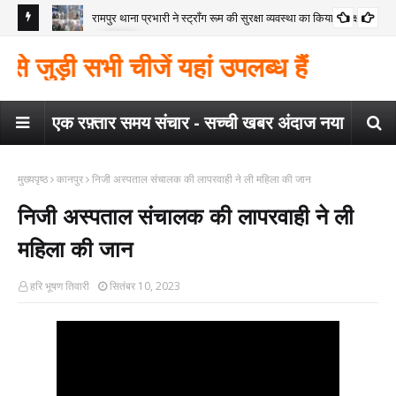
रामपुर थाना प्रभारी ने स्ट्रॉंग रूम की सुरक्षा व्यवस्था का किया निरीक्षण
कोंच
गया
मैगर
ुड़ी सभी चीजें यहां उपलब्ध हैं
कार
एक रफ़्तार समय संचार - सच्ची खबर अंदाज नया
मुख्यपृष्ठ
कानपुर
निजी अस्पताल संचालक की लापरवाही ने ली महिला की जान
निजी अस्पताल संचालक की लापरवाही ने ली
महिला की जान
हरि भूषण तिवारी
सितंबर 10, 2023