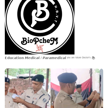
𝗘𝗱𝘂𝗰𝗮𝘁𝗶𝗼𝗻 𝙈𝙚𝙙𝙞𝙘𝙖𝙡 / 𝙋𝙖𝙧𝙖𝙢𝙚𝙙𝙞𝙘𝙖𝙡 ʸᵒᵘ ᵃʳᵉ ᶠᵘᵗᵘʳᵉ ᴰᵒᶜᵗᵒʳ'ˢ 📚