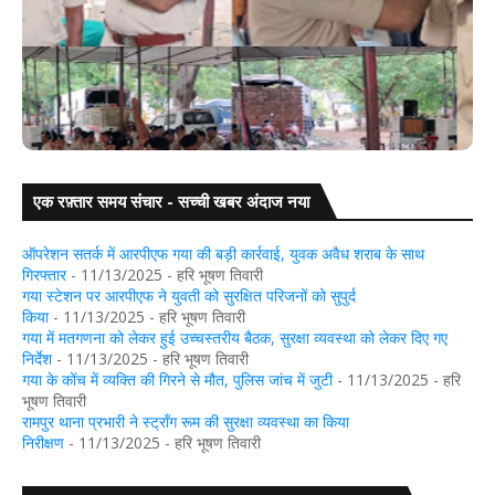
एक रफ़्तार समय संचार - सच्ची खबर अंदाज नया
धिकारियों को
गया: डुमरिया थाना क्षेत्र के सिंघपुर में युवक की चाकू मारकर 
ऑपरेशन सतर्क में आरपीएफ गया की बड़ी कार्रवाई, युवक अवैध शराब के साथ
गिरफ्तार
- 11/13/2025
- हरि भूषण तिवारी
गया स्टेशन पर आरपीएफ ने युवती को सुरक्षित परिजनों को सुपुर्द
किया
- 11/13/2025
- हरि भूषण तिवारी
गया में मतगणना को लेकर हुई उच्चस्तरीय बैठक, सुरक्षा व्यवस्था को लेकर दिए गए
निर्देश
- 11/13/2025
- हरि भूषण तिवारी
गया के कोंच में व्यक्ति की गिरने से मौत, पुलिस जांच में जुटी
- 11/13/2025
- हरि
भूषण तिवारी
रामपुर थाना प्रभारी ने स्ट्रॉंग रूम की सुरक्षा व्यवस्था का किया
निरीक्षण
- 11/13/2025
- हरि भूषण तिवारी