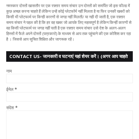
नमस्कार दोस्तों खासतौर पर एक रफ़्तार समय संचार उन दोस्तों को समर्पित जो इस फील्ड में
कुछ अच्छा करना चाहते हैं लेकिन उन्हें कोई प्लेटफॉर्म नहीं मिलता है या फिर उनकी खबरों को
किसी भी प्लेटफार्म पर किन्ही कारणों से जगह नहीं मिलती/ या नही दी जाती है, एक रफ़्तार
समय संचार ने पहल की है कि हर वह खबर जो आपके लिए महत्वपूर्ण है लेकिन किन्हीं कारणों से
वह किसी प्लेटफार्म पर जगह नहीं पाती है एक रफ़्तार समय संचार उसे देश के अलग-अलग
हिस्सों में फैले अपने दोस्तों (पत्रकारो) के माध्यम से आप तक पहुंचाने की एक कोशिश कर रहा
है । जिससे आप सूचित शिक्षित और जागरूक रहें।
CONTACT US- जानकारी व घटनाएं यहां शेयर करें। (अगर आप चाहते
हैं तो आपका नाम गुप्त
नाम
ईमेल
*
संदेश
*