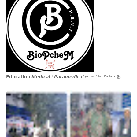
𝗘𝗱𝘂𝗰𝗮𝘁𝗶𝗼𝗻 𝙈𝙚𝙙𝙞𝙘𝙖𝙡 / 𝙋𝙖𝙧𝙖𝙢𝙚𝙙𝙞𝙘𝙖𝙡 ʸᵒᵘ ᵃʳᵉ ᶠᵘᵗᵘʳᵉ ᴰᵒᶜᵗᵒʳ'ˢ 📚