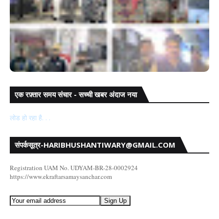
एक रफ़्तार समय संचार - सच्ची खबर अंदाज नया
रामपुर थाना प्रभारी ने स्ट्रॉंग रूम की सुरक्षा व्यवस्था का किया
निरीक्षण
लोड हो रहा है. . .
संपर्कसूत्र-HARIBHUSHANTIWARY@GMAIL.COM
Registration UAM No. UDYAM-BR-28-0002924
https://www.ekraftarsamaysanchar.com