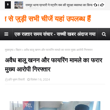
रामपुर थाना प्रभारी ने स्ट्रॉंग रूम की सुरक्षा व्यवस्था का किया निरीक्षण
कोंच
गया
मैगर
 जुड़ी सभी चीजें यहां उपलब्ध हैं
कार
एक रफ़्तार समय संचार - सच्ची खबर अंदाज नया
मुख्यपृष्ठ
बिहार
अवैध बालू खनन और फायरिंग मामले का फरार मुख्य आरोपी गिरफ्तार
अवैध बालू खनन और फायरिंग मामले का फरार
मुख्य आरोपी गिरफ्तार
हरि भूषण तिवारी
दिसंबर 16, 2024