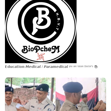
𝗘𝗱𝘂𝗰𝗮𝘁𝗶𝗼𝗻 𝙈𝙚𝙙𝙞𝙘𝙖𝙡 / 𝙋𝙖𝙧𝙖𝙢𝙚𝙙𝙞𝙘𝙖𝙡 ʸᵒᵘ ᵃʳᵉ ᶠᵘᵗᵘʳᵉ ᴰᵒᶜᵗᵒʳ'ˢ 📚