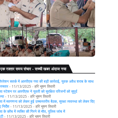
गया में पीपिंग समारोह आयोजित, नवप्रोन्नत पुलिस अधिकारियों
गया: डुमरि
को पहनाया गया बैज
एक रफ़्तार समय संचार - सच्ची खबर अंदाज नया
परेशन सतर्क में आरपीएफ गया की बड़ी कार्रवाई, युवक अवैध शराब के साथ
िरफ्तार
- 11/13/2025
- हरि भूषण तिवारी
या स्टेशन पर आरपीएफ ने युवती को सुरक्षित परिजनों को सुपुर्द
िया
- 11/13/2025
- हरि भूषण तिवारी
या में मतगणना को लेकर हुई उच्चस्तरीय बैठक, सुरक्षा व्यवस्था को लेकर दिए
 निर्देश
- 11/13/2025
- हरि भूषण तिवारी
या के कोंच में व्यक्ति की गिरने से मौत, पुलिस जांच में
ुटी
- 11/13/2025
- हरि भूषण तिवारी