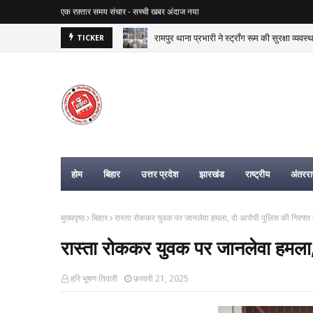
एक रफ़्तार समय संचार - सच्ची खबर अंदाज नया
रामपुर थाना प्रभारी ने स्ट्रॉंग रूम की सुरक्षा व्यवस
TICKER
ज, बिहार न्यूज, यूपी न्यूज, झारखंड न्यूज, रा
होम
बिहार
उत्तर प्रदेश
झारखंड
राष्ट्रीय
अंतरराष
मुख्यपृष्ठ
बिहार
रास्ता रोककर युवक पर जानलेवा हमला, दो आरोपी पुलिस की गिरफ्त म
रास्ता रोककर युवक पर जानलेवा हमला, 
हरि भूषण तिवारी
फ़रवरी 21, 2025