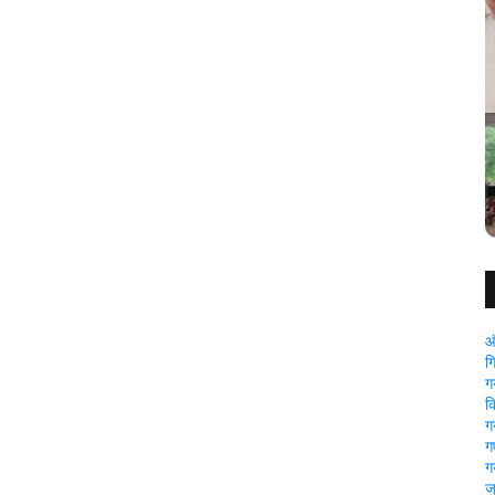
ें आरोपी को
गया: अवैध बालू लदे तीन ट्रैक्टर जप्त, पुलिस की सख्त कार्रवाई
ऑ
ग
ग
क
ग
गए
ग
ज