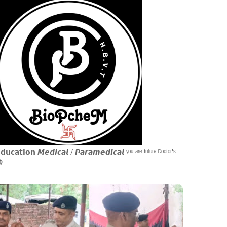
𝗱𝘂𝗰𝗮𝘁𝗶𝗼𝗻 𝙈𝙚𝙙𝙞𝙘𝙖𝙡 / 𝙋𝙖𝙧𝙖𝙢𝙚𝙙𝙞𝙘𝙖𝙡 ʸᵒᵘ ᵃʳᵉ ᶠᵘᵗᵘʳᵉ ᴰᵒᶜᵗᵒʳ'ˢ
