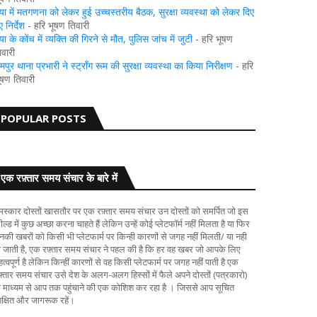
या में मतगणना को लेकर हुई उच्चस्तरीय बैठक, सुरक्षा व्यवस्था को लेकर दिए
 निर्देश
- हरि भूषण तिवारी
या के कोंच में व्यक्ति की गिरने से मौत, पुलिस जांच में जुटी
- हरि भूषण
िवारी
ामपुर थाना प्रभारी ने स्ट्रॉंग रूम की सुरक्षा व्यवस्था का किया निरीक्षण
- हरि
ूषण तिवारी
POPULAR POSTS
एक रफ़्तार समय संचार के बारे में
मस्कार दोस्तों खासतौर पर एक रफ़्तार समय संचार उन दोस्तों को समर्पित जो इस
ल्ड में कुछ अच्छा करना चाहते हैं लेकिन उन्हें कोई प्लेटफॉर्म नहीं मिलता है या फिर
नकी खबरों को किसी भी प्लेटफार्म पर किन्ही कारणों से जगह नहीं मिलती/ या नही
ी जाती है, एक रफ़्तार समय संचार ने पहल की है कि हर वह खबर जो आपके लिए
त्वपूर्ण है लेकिन किन्हीं कारणों से वह किसी प्लेटफार्म पर जगह नहीं पाती है एक
फ़्तार समय संचार उसे देश के अलग-अलग हिस्सों में फैले अपने दोस्तों (पत्रकारो)
े माध्यम से आप तक पहुंचाने की एक कोशिश कर रहा है । जिससे आप सूचित
िक्षित और जागरूक रहें।