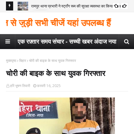
रामपुर थाना प्रभारी ने स्ट्रॉंग रूम की सुरक्षा व्यवस्था का किया निरीक्षण
कोंच
गया
मैगर
 जुड़ी सभी चीजें यहां उपलब्ध हैं
कार
एक रफ़्तार समय संचार - सच्ची खबर अंदाज नया
मुख्यपृष्ठ
बिहार
चोरी की बाइक के साथ युवक गिरफ्तार
चोरी की बाइक के साथ युवक गिरफ्तार
हरि भूषण तिवारी
फ़रवरी 16, 2025