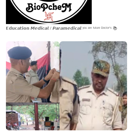
𝗘𝗱𝘂𝗰𝗮𝘁𝗶𝗼𝗻 𝙈𝙚𝙙𝙞𝙘𝙖𝙡 / 𝙋𝙖𝙧𝙖𝙢𝙚𝙙𝙞𝙘𝙖𝙡 ʸᵒᵘ ᵃʳᵉ ᶠᵘᵗᵘʳᵉ ᴰᵒᶜᵗᵒʳ'ˢ 📚