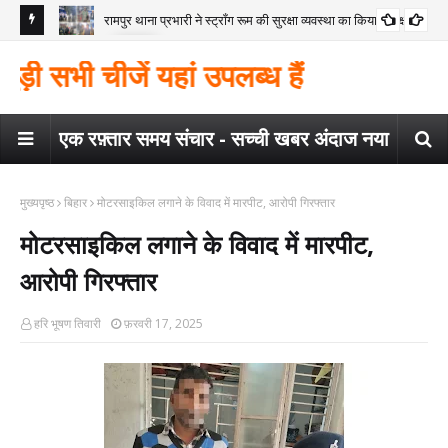
रामपुर थाना प्रभारी ने स्ट्रॉंग रूम की सुरक्षा व्यवस्था का किया निरीक्षण
कोंच
गया
मैगर
 सभी चीजें यहां उपलब्ध हैं
कार
एक रफ़्तार समय संचार - सच्ची खबर अंदाज नया
मुख्यपृष्ठ
बिहार
मोटरसाइकिल लगाने के विवाद में मारपीट, आरोपी गिरफ्तार
मोटरसाइकिल लगाने के विवाद में मारपीट,
आरोपी गिरफ्तार
हरि भूषण तिवारी
फ़रवरी 17, 2025