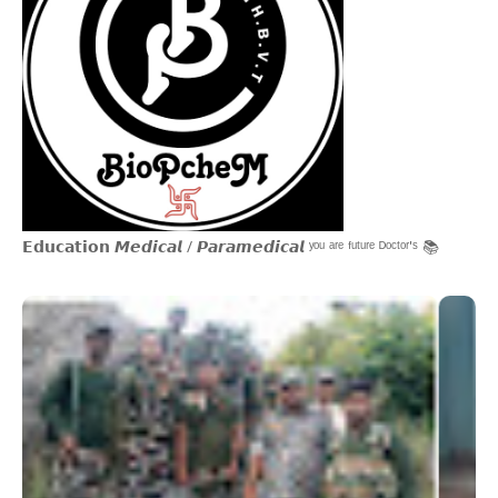
𝗘𝗱𝘂𝗰𝗮𝘁𝗶𝗼𝗻 𝙈𝙚𝙙𝙞𝙘𝙖𝙡 / 𝙋𝙖𝙧𝙖𝙢𝙚𝙙𝙞𝙘𝙖𝙡 ʸᵒᵘ ᵃʳᵉ ᶠᵘᵗᵘʳᵉ ᴰᵒᶜᵗᵒʳ'ˢ 📚