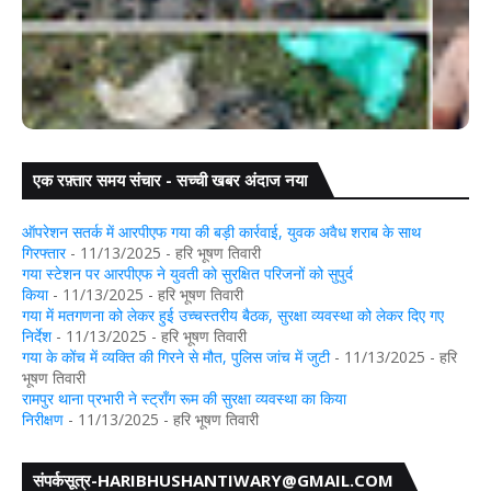
एक रफ़्तार समय संचार - सच्ची खबर अंदाज नया
 देशी
खिजरसराय में महिला की हत्या, पुलिस ने छह घंटे में आरोपी को दबोचा
ऑपरेशन सतर्क में आरपीएफ गया की बड़ी कार्रवाई, युवक अवैध शराब के साथ
गिरफ्तार
- 11/13/2025
- हरि भूषण तिवारी
गया स्टेशन पर आरपीएफ ने युवती को सुरक्षित परिजनों को सुपुर्द
किया
- 11/13/2025
- हरि भूषण तिवारी
गया में मतगणना को लेकर हुई उच्चस्तरीय बैठक, सुरक्षा व्यवस्था को लेकर दिए गए
निर्देश
- 11/13/2025
- हरि भूषण तिवारी
गया के कोंच में व्यक्ति की गिरने से मौत, पुलिस जांच में जुटी
- 11/13/2025
- हरि
भूषण तिवारी
रामपुर थाना प्रभारी ने स्ट्रॉंग रूम की सुरक्षा व्यवस्था का किया
निरीक्षण
- 11/13/2025
- हरि भूषण तिवारी
संपर्कसूत्र-HARIBHUSHANTIWARY@GMAIL.COM