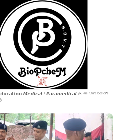
𝗱𝘂𝗰𝗮𝘁𝗶𝗼𝗻 𝙈𝙚𝙙𝙞𝙘𝙖𝙡 / 𝙋𝙖𝙧𝙖𝙢𝙚𝙙𝙞𝙘𝙖𝙡 ʸᵒᵘ ᵃʳᵉ ᶠᵘᵗᵘʳᵉ ᴰᵒᶜᵗᵒʳ'ˢ
