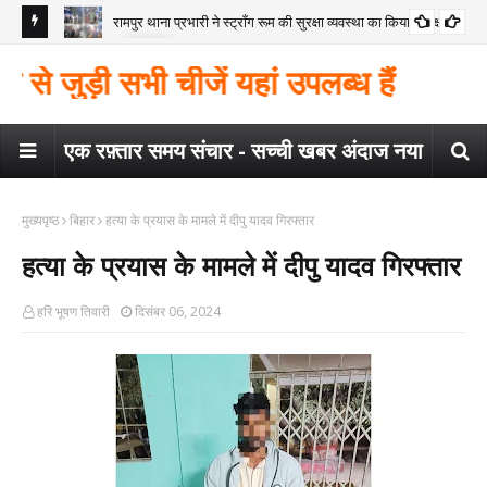
रामपुर थाना प्रभारी ने स्ट्रॉंग रूम की सुरक्षा व्यवस्था का किया निरीक्षण
कोंच
गया
मैगर
 जुड़ी सभी चीजें यहां उपलब्ध हैं
कार
एक रफ़्तार समय संचार - सच्ची खबर अंदाज नया
मुख्यपृष्ठ
बिहार
हत्या के प्रयास के मामले में दीपु यादव गिरफ्तार
हत्या के प्रयास के मामले में दीपु यादव गिरफ्तार
हरि भूषण तिवारी
दिसंबर 06, 2024