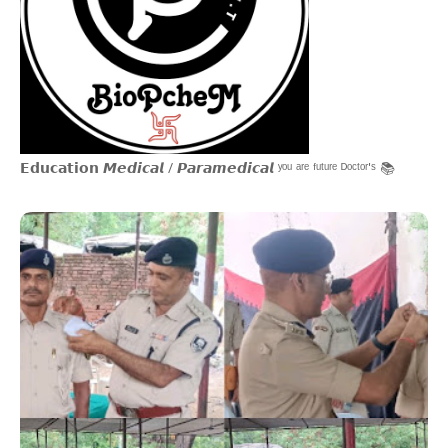
𝗘𝗱𝘂𝗰𝗮𝘁𝗶𝗼𝗻 𝙈𝙚𝙙𝙞𝙘𝙖𝙡 / 𝙋𝙖𝙧𝙖𝙢𝙚𝙙𝙞𝙘𝙖𝙡 ʸᵒᵘ ᵃʳᵉ ᶠᵘᵗᵘʳᵉ ᴰᵒᶜᵗᵒʳ'ˢ 📚